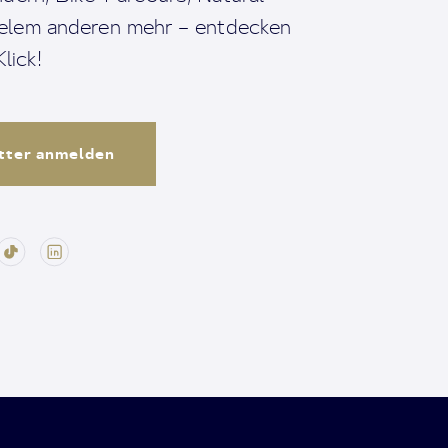
ielem anderen mehr – entdecken
lick!
tter anmelden