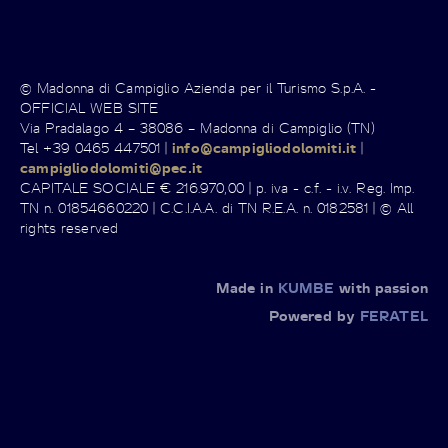
© Madonna di Campiglio Azienda per il Turismo S.p.A. -
OFFICIAL WEB SITE
Via Pradalago 4 – 38086 – Madonna di Campiglio (TN)
Tel +39 0465 447501 |
info@campigliodolomiti.it
|
campigliodolomiti@pec.it
CAPITALE SOCIALE € 216.970,00 | p. iva - c.f. - i.v. Reg. Imp.
TN n. 01854660220 | C.C.I.A.A. di TN R.E.A. n. 0182581 | © All
rights reserved
Made in
KUMBE
with passion
Powered by
FERATEL