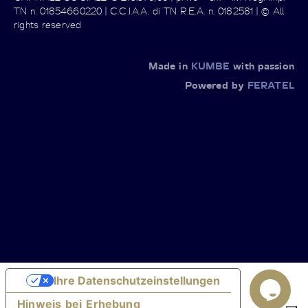
TN n. 01854660220 | C.C.I.A.A. di TN R.E.A. n. 0182581 | © All
rights reserved
Made in
KUMBE
with passion
Powered by
FERATEL
Ihre Datenschutzeinstellungen
Hinweis bei Erhebung