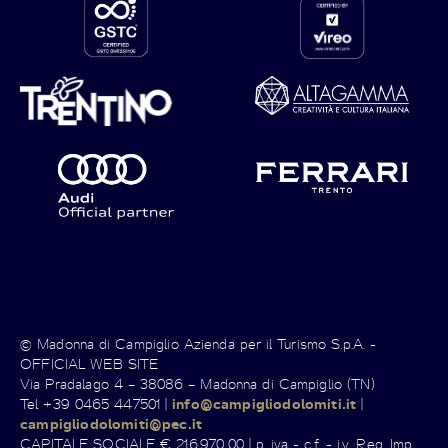
© Madonna di Campiglio Azienda per il Turismo S.p.A. -
OFFICIAL WEB SITE
Via Pradalago 4 – 38086 – Madonna di Campiglio (TN)
Tel +39 0465 447501 |
info@campigliodolomiti.it
|
campigliodolomiti@pec.it
CAPITALE SOCIALE € 216.970,00 | p. iva - c.f. - i.v. Reg. Imp.