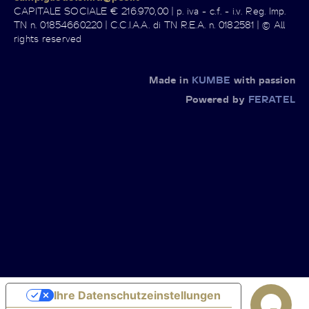
CAPITALE SOCIALE € 216.970,00 | p. iva - c.f. - i.v. Reg. Imp.
TN n. 01854660220 | C.C.I.A.A. di TN R.E.A. n. 0182581 | © All
rights reserved
Made in
KUMBE
with passion
Powered by
FERATEL
Ihre Datenschutzeinstellungen