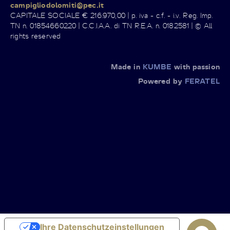
campigliodolomiti@pec.it
CAPITALE SOCIALE € 216.970,00 | p. iva - c.f. - i.v. Reg. Imp.
TN n. 01854660220 | C.C.I.A.A. di TN R.E.A. n. 0182581 | © All
rights reserved
Made in
KUMBE
with passion
Powered by
FERATEL
Ihre Datenschutzeinstellungen