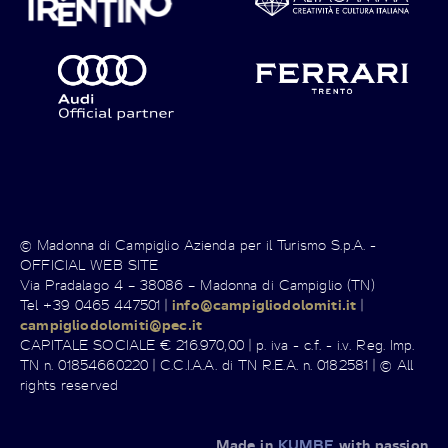
© Madonna di Campiglio Azienda per il Turismo S.p.A. -
OFFICIAL WEB SITE
Via Pradalago 4 – 38086 – Madonna di Campiglio (TN)
Tel +39 0465 447501 |
info@campigliodolomiti.it
|
campigliodolomiti@pec.it
CAPITALE SOCIALE € 216.970,00 | p. iva - c.f. - i.v. Reg. Imp.
TN n. 01854660220 | C.C.I.A.A. di TN R.E.A. n. 0182581 | © All
rights reserved
Made in
KUMBE
with passion