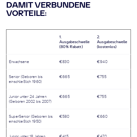
DAMIT VERBUNDENE
VORTEILE:
1.
2.
Ausgabeschwelle
Ausgabeschwelle
(80% Rabatt)
(kostenlos)
Erwachsene
€830
€940
Senior (Geboren bis
€665
€755
einschließlich 1960)
Junior unter 24 Jahren
€665
€755
(Geboren 2002 bis 2007)
SuperSenior (Geboren bis
€580
€660
einschließlich 1950)
Junior unter 18 Jahren
€415
€470