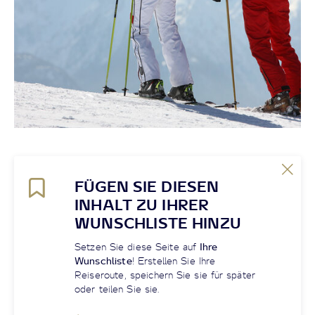
FÜGEN SIE DIESEN
INHALT ZU IHRER
WUNSCHLISTE HINZU
Setzen Sie diese Seite auf
Ihre
Wunschliste
! Erstellen Sie Ihre
Reiseroute, speichern Sie sie für später
oder teilen Sie sie.