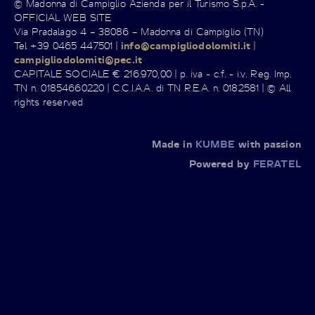
© Madonna di Campiglio Azienda per il Turismo S.p.A. -
OFFICIAL WEB SITE
Via Pradalago 4 – 38086 – Madonna di Campiglio (TN)
Tel +39 0465 447501 |
info@campigliodolomiti.it
|
campigliodolomiti@pec.it
CAPITALE SOCIALE € 216.970,00 | p. iva - c.f. - i.v. Reg. Imp.
TN n. 01854660220 | C.C.I.A.A. di TN R.E.A. n. 0182581 | © All
rights reserved
Made in
KUMBE
with passion
Powered by
FERATEL