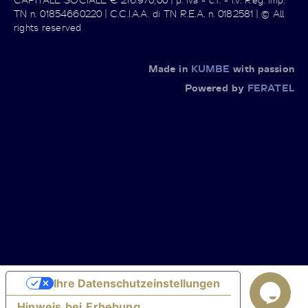
TN n. 01854660220 | C.C.I.A.A. di TN R.E.A. n. 0182581 | © All
rights reserved
Made in
KUMBE
with passion
Powered by
FERATEL
Ihre Datenschutzeinstellungen
Hinweis bei Erhebung