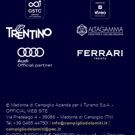
© Madonna di Campiglio Azienda per il Turismo S.p.A. -
OFFICIAL WEB SITE
Via Pradalago 4 – 38086 – Madonna di Campiglio (TN)
Tel +39 0465 447501 |
info@campigliodolomiti.it
|
campigliodolomiti@pec.it
CAPITALE SOCIALE € 216.970,00 | p. iva - c.f. - i.v. Reg. Imp.