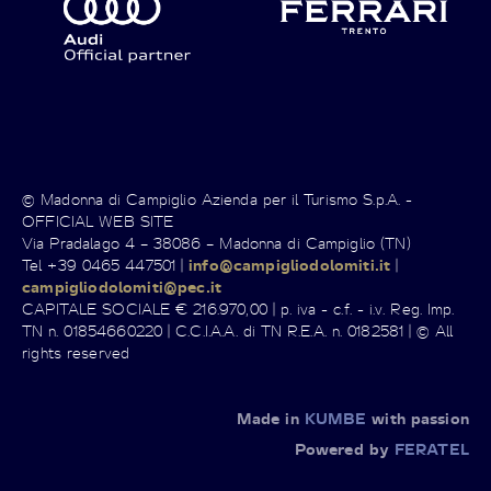
© Madonna di Campiglio Azienda per il Turismo S.p.A. -
OFFICIAL WEB SITE
Via Pradalago 4 – 38086 – Madonna di Campiglio (TN)
Tel +39 0465 447501 |
info@campigliodolomiti.it
|
campigliodolomiti@pec.it
CAPITALE SOCIALE € 216.970,00 | p. iva - c.f. - i.v. Reg. Imp.
TN n. 01854660220 | C.C.I.A.A. di TN R.E.A. n. 0182581 | © All
rights reserved
Made in
KUMBE
with passion
Powered by
FERATEL