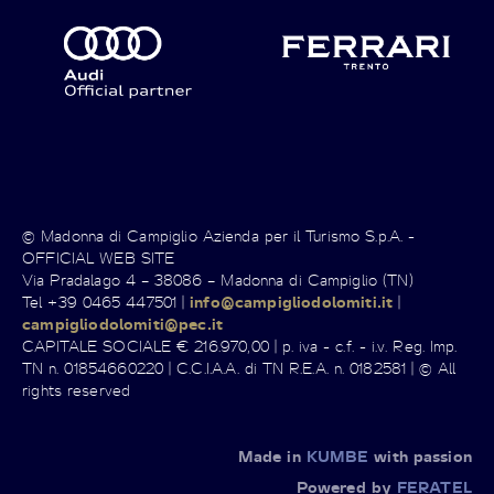
© Madonna di Campiglio Azienda per il Turismo S.p.A. -
OFFICIAL WEB SITE
Via Pradalago 4 – 38086 – Madonna di Campiglio (TN)
Tel +39 0465 447501 |
info@campigliodolomiti.it
|
campigliodolomiti@pec.it
CAPITALE SOCIALE € 216.970,00 | p. iva - c.f. - i.v. Reg. Imp.
TN n. 01854660220 | C.C.I.A.A. di TN R.E.A. n. 0182581 | © All
rights reserved
Made in
KUMBE
with passion
Powered by
FERATEL