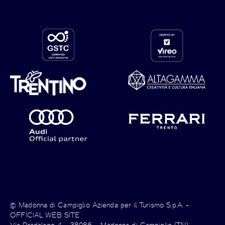
© Madonna di Campiglio Azienda per il Turismo S.p.A. -
OFFICIAL WEB SITE
Via Pradalago 4 – 38086 – Madonna di Campiglio (TN)