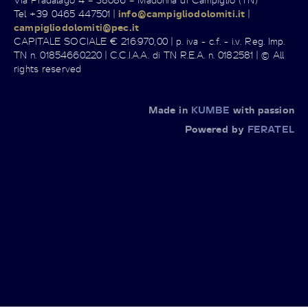
Tel +39 0465 447501 |
info@campigliodolomiti.it
|
campigliodolomiti@pec.it
CAPITALE SOCIALE € 216.970,00 | p. iva - c.f. - i.v. Reg. Imp.
TN n. 01854660220 | C.C.I.A.A. di TN R.E.A. n. 0182581 | © All
rights reserved
Made in
KUMBE
with passion
Powered by
FERATEL