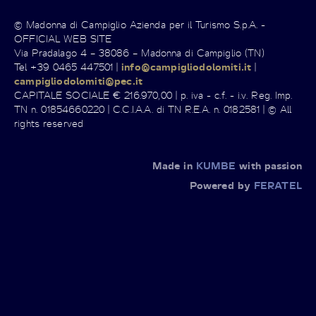
© Madonna di Campiglio Azienda per il Turismo S.p.A. -
OFFICIAL WEB SITE
Via Pradalago 4 – 38086 – Madonna di Campiglio (TN)
Tel +39 0465 447501 |
info@campigliodolomiti.it
|
campigliodolomiti@pec.it
CAPITALE SOCIALE € 216.970,00 | p. iva - c.f. - i.v. Reg. Imp.
TN n. 01854660220 | C.C.I.A.A. di TN R.E.A. n. 0182581 | © All
rights reserved
Made in
KUMBE
with passion
Powered by
FERATEL