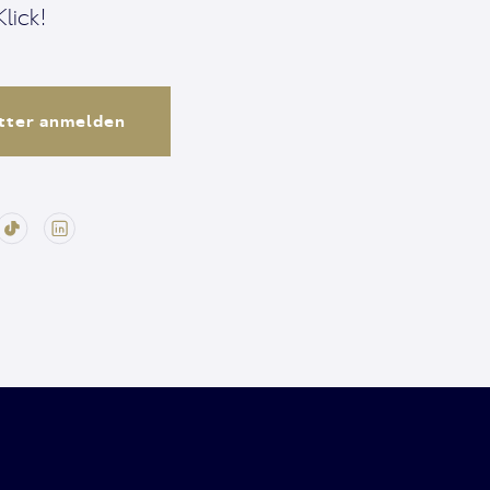
lick!
tter anmelden