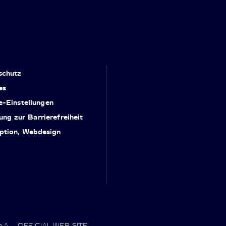
schutz
es
e-Einstellungen
ung zur Barrierefreiheit
ption, Webdesign
.p.A. - OFFICIAL WEB SITE