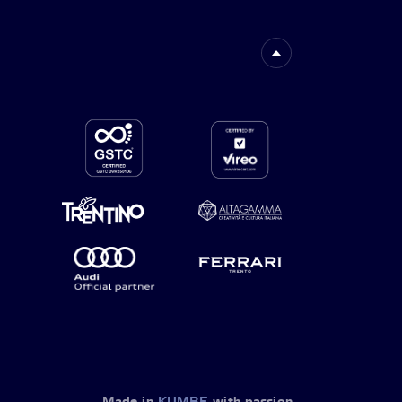
Made in
KUMBE
with passion