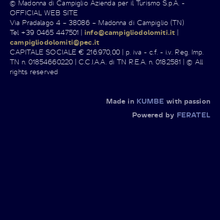
© Madonna di Campiglio Azienda per il Turismo S.p.A. -
OFFICIAL WEB SITE
Via Pradalago 4 – 38086 – Madonna di Campiglio (TN)
Tel +39 0465 447501 |
info@campigliodolomiti.it
|
campigliodolomiti@pec.it
CAPITALE SOCIALE € 216.970,00 | p. iva - c.f. - i.v. Reg. Imp.
TN n. 01854660220 | C.C.I.A.A. di TN R.E.A. n. 0182581 | © All
rights reserved
Made in
KUMBE
with passion
Powered by
FERATEL