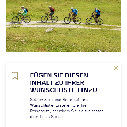
FÜGEN SIE DIESEN
INHALT ZU IHRER
WUNSCHLISTE HINZU
Setzen Sie diese Seite auf
Ihre
Wunschliste
! Erstellen Sie Ihre
Reiseroute, speichern Sie sie für später
oder teilen Sie sie.