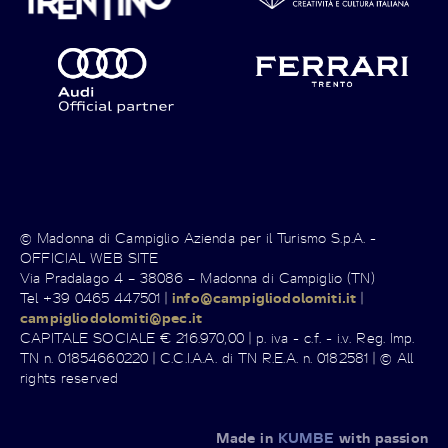
© Madonna di Campiglio Azienda per il Turismo S.p.A. -
OFFICIAL WEB SITE
Via Pradalago 4 – 38086 – Madonna di Campiglio (TN)
Tel +39 0465 447501 |
info@campigliodolomiti.it
|
campigliodolomiti@pec.it
CAPITALE SOCIALE € 216.970,00 | p. iva - c.f. - i.v. Reg. Imp.
TN n. 01854660220 | C.C.I.A.A. di TN R.E.A. n. 0182581 | © All
rights reserved
Made in
KUMBE
with passion