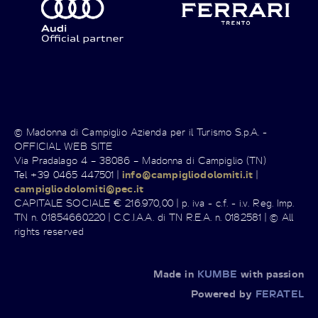
© Madonna di Campiglio Azienda per il Turismo S.p.A. -
OFFICIAL WEB SITE
Via Pradalago 4 – 38086 – Madonna di Campiglio (TN)
Tel +39 0465 447501 |
info@campigliodolomiti.it
|
campigliodolomiti@pec.it
CAPITALE SOCIALE € 216.970,00 | p. iva - c.f. - i.v. Reg. Imp.
TN n. 01854660220 | C.C.I.A.A. di TN R.E.A. n. 0182581 | © All
rights reserved
Made in
KUMBE
with passion
Powered by
FERATEL