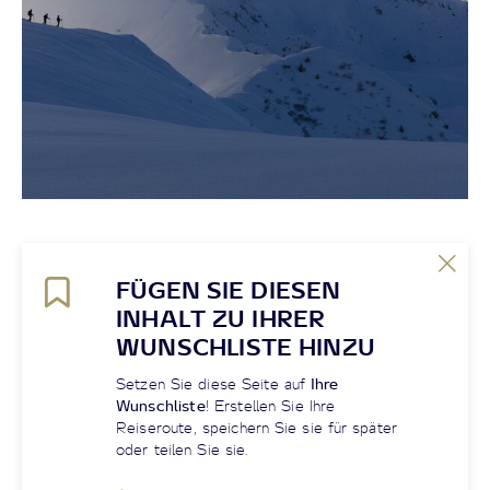
FÜGEN SIE DIESEN
INHALT ZU IHRER
WUNSCHLISTE HINZU
Setzen Sie diese Seite auf
Ihre
Wunschliste
! Erstellen Sie Ihre
Reiseroute, speichern Sie sie für später
oder teilen Sie sie.