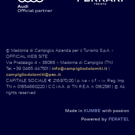
© Madonna di Campiglio Azienda per il Turismo S.p.A. -
OFFICIAL WEB SITE
Via Pradalago 4 – 38086 – Madonna di Campiglio (TN)
Tel +39 0465 447501 |
info@campigliodolomiti.it
|
campigliodolomiti@pec.it
CAPITALE SOCIALE € 216.970,00 | p. iva - c.f. - i.v. Reg. Imp.
TN n. 01854660220 | C.C.I.A.A. di TN R.E.A. n. 0182581 | © All
rights reserved
Made in
KUMBE
with passion
Powered by
FERATEL