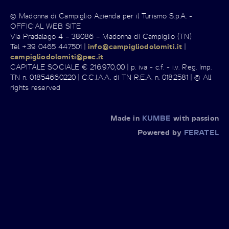
© Madonna di Campiglio Azienda per il Turismo S.p.A. -
OFFICIAL WEB SITE
Via Pradalago 4 – 38086 – Madonna di Campiglio (TN)
Tel +39 0465 447501 |
info@campigliodolomiti.it
|
campigliodolomiti@pec.it
CAPITALE SOCIALE € 216.970,00 | p. iva - c.f. - i.v. Reg. Imp.
TN n. 01854660220 | C.C.I.A.A. di TN R.E.A. n. 0182581 | © All
rights reserved
Made in
KUMBE
with passion
Powered by
FERATEL