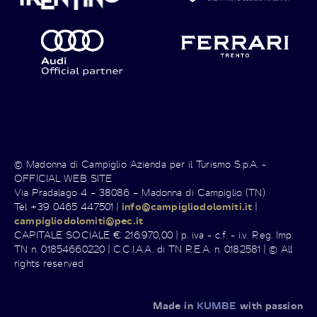
© Madonna di Campiglio Azienda per il Turismo S.p.A. -
OFFICIAL WEB SITE
Via Pradalago 4 – 38086 – Madonna di Campiglio (TN)
Tel +39 0465 447501 |
info@campigliodolomiti.it
|
campigliodolomiti@pec.it
CAPITALE SOCIALE € 216.970,00 | p. iva - c.f. - i.v. Reg. Imp.
TN n. 01854660220 | C.C.I.A.A. di TN R.E.A. n. 0182581 | © All
rights reserved
Made in
KUMBE
with passion