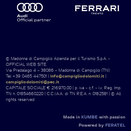
© Madonna di Campiglio Azienda per il Turismo S.p.A. -
OFFICIAL WEB SITE
Via Pradalago 4 – 38086 – Madonna di Campiglio (TN)
Tel +39 0465 447501 |
info@campigliodolomiti.it
|
campigliodolomiti@pec.it
CAPITALE SOCIALE € 216.970,00 | p. iva - c.f. - i.v. Reg. Imp.
TN n. 01854660220 | C.C.I.A.A. di TN R.E.A. n. 0182581 | © All
rights reserved
Made in
KUMBE
with passion
Powered by
FERATEL