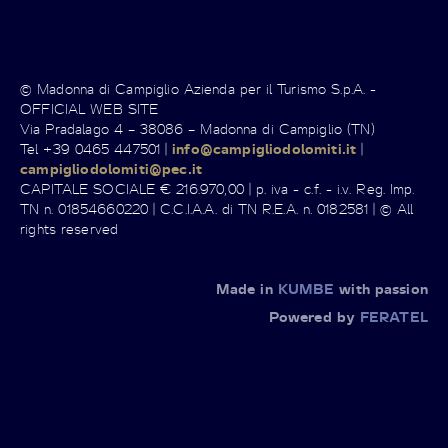
© Madonna di Campiglio Azienda per il Turismo S.p.A. -
OFFICIAL WEB SITE
Via Pradalago 4 – 38086 – Madonna di Campiglio (TN)
Tel +39 0465 447501 |
info@campigliodolomiti.it
|
campigliodolomiti@pec.it
CAPITALE SOCIALE € 216.970,00 | p. iva - c.f. - i.v. Reg. Imp.
TN n. 01854660220 | C.C.I.A.A. di TN R.E.A. n. 0182581 | © All
rights reserved
Made in
KUMBE
with passion
Powered by
FERATEL