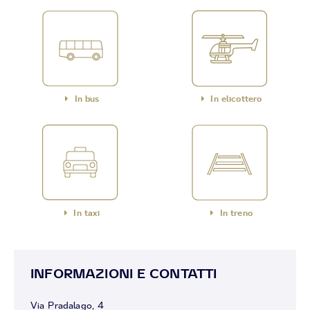
In bus
In elicottero
In taxi
In treno
INFORMAZIONI E CONTATTI
Via Pradalago, 4