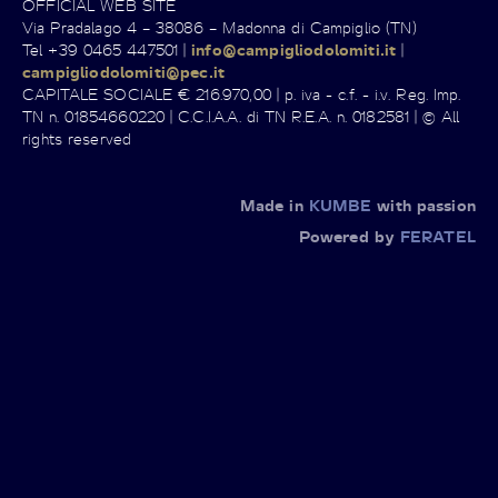
OFFICIAL WEB SITE
Via Pradalago 4 – 38086 – Madonna di Campiglio (TN)
Tel +39 0465 447501 |
info@campigliodolomiti.it
|
campigliodolomiti@pec.it
CAPITALE SOCIALE € 216.970,00 | p. iva - c.f. - i.v. Reg. Imp.
TN n. 01854660220 | C.C.I.A.A. di TN R.E.A. n. 0182581 | © All
rights reserved
Made in
KUMBE
with passion
Powered by
FERATEL