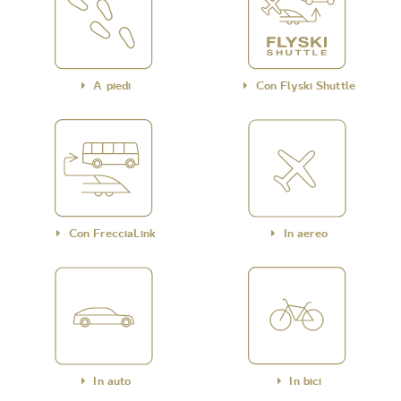
A piedi
Con Flyski Shuttle
Con FrecciaLink
In aereo
In auto
In bici