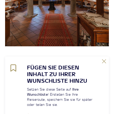
FÜGEN SIE DIESEN
INHALT ZU IHRER
WUNSCHLISTE HINZU
Setzen Sie diese Seite auf
Ihre
Wunschliste
! Erstellen Sie Ihre
Reiseroute, speichern Sie sie für später
oder teilen Sie sie.