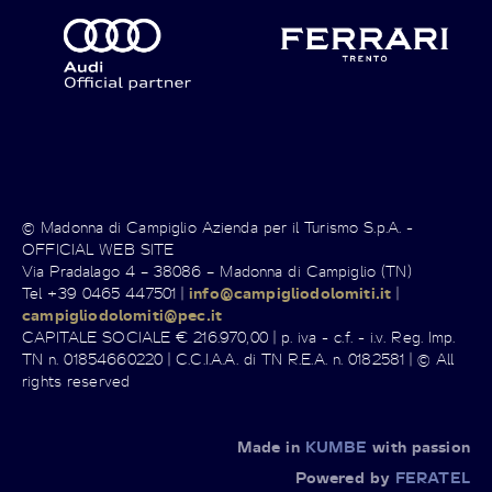
© Madonna di Campiglio Azienda per il Turismo S.p.A. -
OFFICIAL WEB SITE
Via Pradalago 4 – 38086 – Madonna di Campiglio (TN)
Tel +39 0465 447501 |
info@campigliodolomiti.it
|
campigliodolomiti@pec.it
CAPITALE SOCIALE € 216.970,00 | p. iva - c.f. - i.v. Reg. Imp.
TN n. 01854660220 | C.C.I.A.A. di TN R.E.A. n. 0182581 | © All
rights reserved
Made in
KUMBE
with passion
Powered by
FERATEL