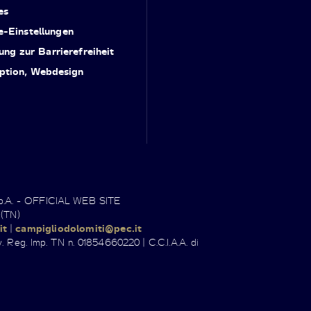
es
e-Einstellungen
ung zur Barrierefreiheit
ption, Webdesign
.p.A. - OFFICIAL WEB SITE
 (TN)
it
|
campigliodolomiti@pec.it
. Reg. Imp. TN n. 01854660220 | C.C.I.A.A. di