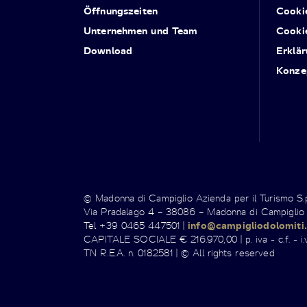
Öffnungszeiten
Cooki
Unternehmen und Team
Cooki
Download
Erklär
Konze
© Madonna di Campiglio Azienda per il Turismo S
Via Pradalago 4 – 38086 – Madonna di Campiglio
Tel +39 0465 447501 |
info@campigliodolomiti.
CAPITALE SOCIALE € 216.970,00 | p. iva - c.f. - i.v
TN R.E.A. n. 0182581 | © All rights reserved