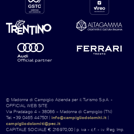
© Madonna di Campiglio Azienda per il Turismo S.p.A. -
OFFICIAL WEB SITE
Via Pradalago 4 – 38086 – Madonna di Campiglio (TN)
Tel +39 0465 447501 |
info@campigliodolomiti.it
|
campigliodolomiti@pec.it
CAPITALE SOCIALE € 216.970,00 | p. iva - c.f. - i.v. Reg. Imp.