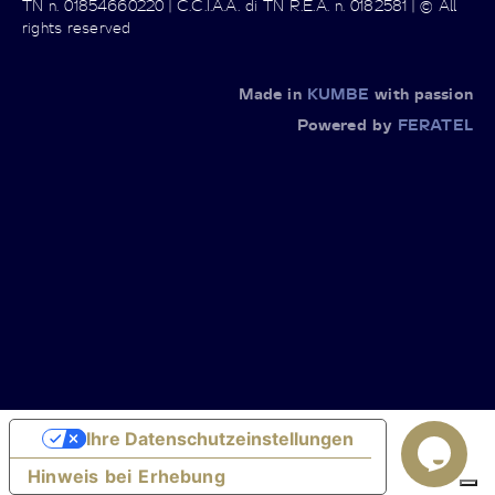
TN n. 01854660220 | C.C.I.A.A. di TN R.E.A. n. 0182581 | © All
rights reserved
Made in
KUMBE
with passion
Powered by
FERATEL
Ihre Datenschutzeinstellungen
Hinweis bei Erhebung