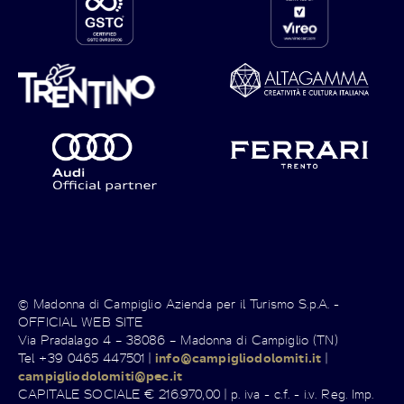
© Madonna di Campiglio Azienda per il Turismo S.p.A. -
OFFICIAL WEB SITE
Via Pradalago 4 – 38086 – Madonna di Campiglio (TN)
Tel +39 0465 447501 |
info@campigliodolomiti.it
|
campigliodolomiti@pec.it
CAPITALE SOCIALE € 216.970,00 | p. iva - c.f. - i.v. Reg. Imp.