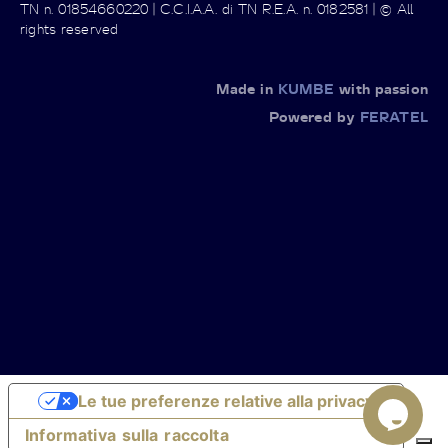
TN n. 01854660220 | C.C.I.A.A. di TN R.E.A. n. 0182581 | © All
rights reserved
Made in
KUMBE
with passion
Powered by
FERATEL
Le tue preferenze relative alla privacy
Informativa sulla raccolta