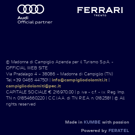
© Madonna di Campiglio Azienda per il Turismo S.p.A. -
OFFICIAL WEB SITE
Via Pradalago 4 – 38086 – Madonna di Campiglio (TN)
Tel +39 0465 447501 |
info@campigliodolomiti.it
|
campigliodolomiti@pec.it
CAPITALE SOCIALE € 216.970,00 | p. iva - c.f. - i.v. Reg. Imp.
TN n. 01854660220 | C.C.I.A.A. di TN R.E.A. n. 0182581 | © All
rights reserved
Made in
KUMBE
with passion
Powered by
FERATEL