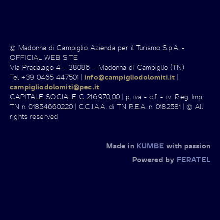
© Madonna di Campiglio Azienda per il Turismo S.p.A. -
OFFICIAL WEB SITE
Via Pradalago 4 – 38086 – Madonna di Campiglio (TN)
Tel +39 0465 447501 |
info@campigliodolomiti.it
|
campigliodolomiti@pec.it
CAPITALE SOCIALE € 216.970,00 | p. iva - c.f. - i.v. Reg. Imp.
TN n. 01854660220 | C.C.I.A.A. di TN R.E.A. n. 0182581 | © All
rights reserved
Made in
KUMBE
with passion
Powered by
FERATEL