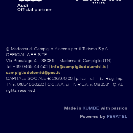
© Madonna di Campiglio Azienda per il Turismo S.p.A. -
OFFICIAL WEB SITE
Via Pradalago 4 – 38086 – Madonna di Campiglio (TN)
Tel +39 0465 447501 |
info@campigliodolomiti.it
|
campigliodolomiti@pec.it
CAPITALE SOCIALE € 216.970,00 | p. iva - c.f. - i.v. Reg. Imp.
TN n. 01854660220 | C.C.I.A.A. di TN R.E.A. n. 0182581 | © All
rights reserved
Made in
KUMBE
with passion
Powered by
FERATEL