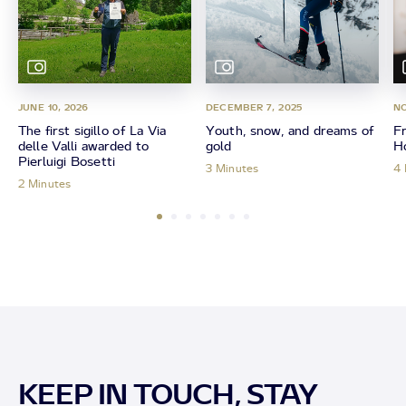
JUNE 10, 2026
DECEMBER 7, 2025
NO
The first sigillo of La Via
Youth, snow, and dreams of
Fr
delle Valli awarded to
gold
Ho
Pierluigi Bosetti
3 Minutes
4 
2 Minutes
KEEP IN TOUCH, STAY