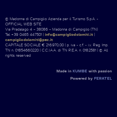
© Madonna di Campiglio Azienda per il Turismo S.p.A. -
OFFICIAL WEB SITE
Via Pradalago 4 – 38086 – Madonna di Campiglio (TN)
Tel +39 0465 447501 |
info@campigliodolomiti.it
|
campigliodolomiti@pec.it
CAPITALE SOCIALE € 216.970,00 | p. iva - c.f. - i.v. Reg. Imp.
TN n. 01854660220 | C.C.I.A.A. di TN R.E.A. n. 0182581 | © All
rights reserved
Made in
KUMBE
with passion
Powered by
FERATEL