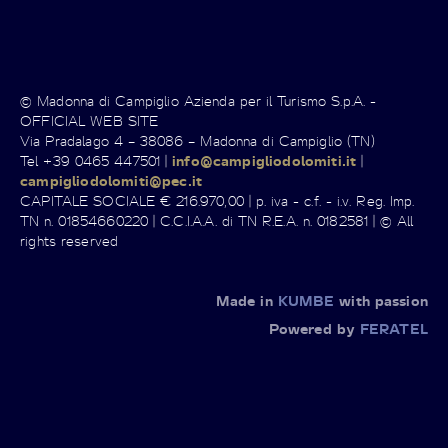
© Madonna di Campiglio Azienda per il Turismo S.p.A. -
OFFICIAL WEB SITE
Via Pradalago 4 – 38086 – Madonna di Campiglio (TN)
Tel +39 0465 447501 |
info@campigliodolomiti.it
|
campigliodolomiti@pec.it
CAPITALE SOCIALE € 216.970,00 | p. iva - c.f. - i.v. Reg. Imp.
TN n. 01854660220 | C.C.I.A.A. di TN R.E.A. n. 0182581 | © All
rights reserved
Made in
KUMBE
with passion
Powered by
FERATEL