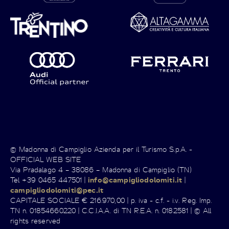
© Madonna di Campiglio Azienda per il Turismo S.p.A. -
OFFICIAL WEB SITE
Via Pradalago 4 – 38086 – Madonna di Campiglio (TN)
Tel +39 0465 447501 |
info@campigliodolomiti.it
|
campigliodolomiti@pec.it
CAPITALE SOCIALE € 216.970,00 | p. iva - c.f. - i.v. Reg. Imp.
TN n. 01854660220 | C.C.I.A.A. di TN R.E.A. n. 0182581 | © All
rights reserved