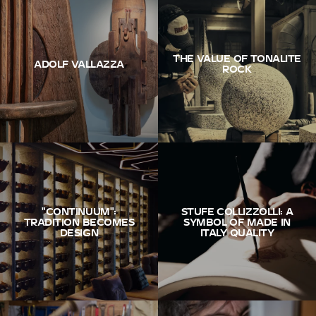
THE VALUE OF TONALITE
ADOLF VALLAZZA
ROCK
"CONTINUUM":
STUFE COLLIZZOLLI: A
TRADITION BECOMES
SYMBOL OF MADE IN
DESIGN
ITALY QUALITY