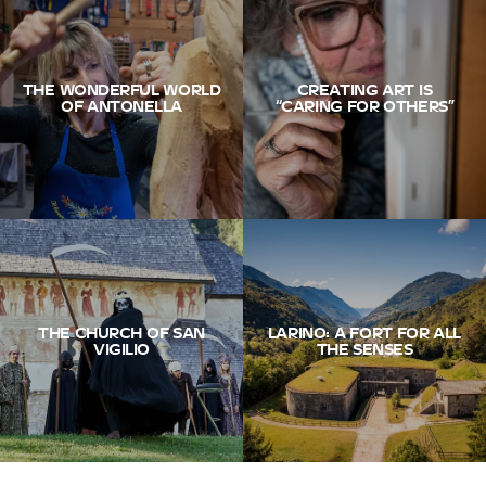
THE WONDERFUL WORLD
CREATING ART IS
OF ANTONELLA
“CARING FOR OTHERS”
THE CHURCH OF SAN
LARINO: A FORT FOR ALL
VIGILIO
THE SENSES