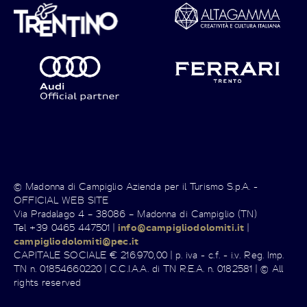
© Madonna di Campiglio Azienda per il Turismo S.p.A. -
OFFICIAL WEB SITE
Via Pradalago 4 – 38086 – Madonna di Campiglio (TN)
Tel +39 0465 447501 |
info@campigliodolomiti.it
|
campigliodolomiti@pec.it
CAPITALE SOCIALE € 216.970,00 | p. iva - c.f. - i.v. Reg. Imp.
TN n. 01854660220 | C.C.I.A.A. di TN R.E.A. n. 0182581 | © All
rights reserved