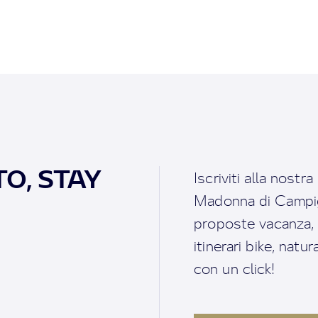
O, STAY
Iscriviti alla nostr
Madonna di Campigl
proposte vacanza, i 
itinerari bike, natu
con un click!