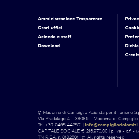
Amministrazione Trasparente
Priva
Orari uffici
Cooki
Azienda e staff
Prefe
Download
Dichia
Credit
© Madonna di Campiglio Azienda per il Turismo S
Via Pradalago 4 – 38086 – Madonna di Campiglio
Tel +39 0465 447501 |
info@campigliodolomiti.
CAPITALE SOCIALE € 216.970,00 | p. iva - c.f. - i.v
TN R.E.A. n. 0182581 | © All rights reserved