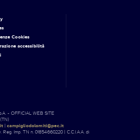
cy
es
renze Cookies
razione accessibilità
i
.p.A. - OFFICIAL WEB SITE
 (TN)
it
|
campigliodolomiti@pec.it
. Reg. Imp. TN n. 01854660220 | C.C.I.A.A. di