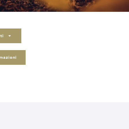
ati
rmazioni