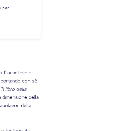
lo per
, l’incantevole
o portando con sé
“Il libro della
la dimensione della
capolavori della
 ha festeggiato