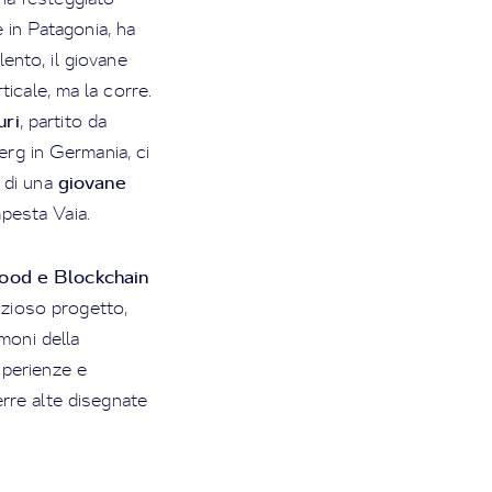
in Patagonia, ha
ento, il giovane
ticale, ma la corre.
ri
, partito da
erg in Germania, ci
giovane
 di una
mpesta Vaia.
ood e Blockchain
izioso progetto,
imoni della
sperienze e
rre alte disegnate