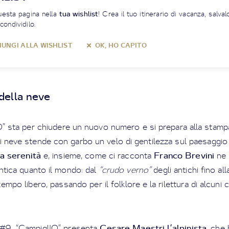
uesta pagina nella
tua wishlist
! Crea il tuo itinerario di vacanza, salva
condividilo.
UNGI ALLA WISHLIST
OK, HO CAPITO
della neve
 sta per chiudere un nuovo numero e si prepara alla stampa
di neve stende con garbo un velo di gentilezza sul paesaggi
a serenità
Franco Brevini
e, insieme, come ci racconta
ne
ntica quanto il mondo: dal
“crudo verno”
degli antichi fino al
empo libero, passando per il folklore e la rilettura di alcuni 
Cesare Maestri l’alpinista
#9, “CampiglIO” presenta
, che