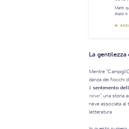
Metti q
dopo o 
AGGI
La gentilezza 
Mentre “CampiglIO”
danza dei fiocchi 
sentimento dell
il
neve”,
una storia a
neve associata al t
letteratura.
In questo numero 