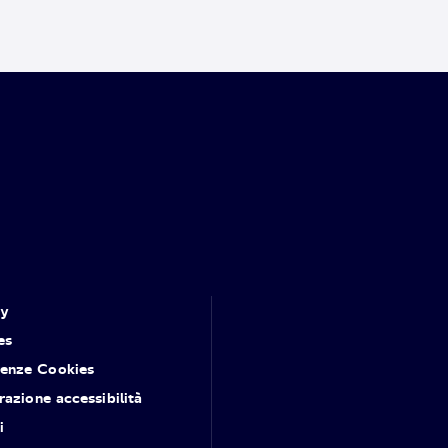
cy
es
renze Cookies
razione accessibilità
i