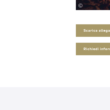
Scarica alleg
Richiedi info