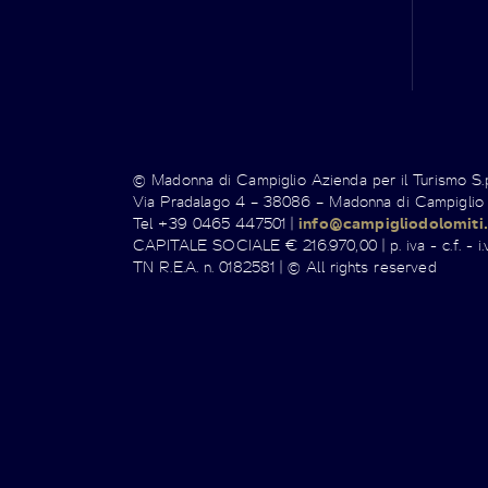
© Madonna di Campiglio Azienda per il Turismo S
Via Pradalago 4 – 38086 – Madonna di Campiglio
Tel +39 0465 447501 |
info@campigliodolomiti.
CAPITALE SOCIALE € 216.970,00 | p. iva - c.f. - i.v
TN R.E.A. n. 0182581 | © All rights reserved