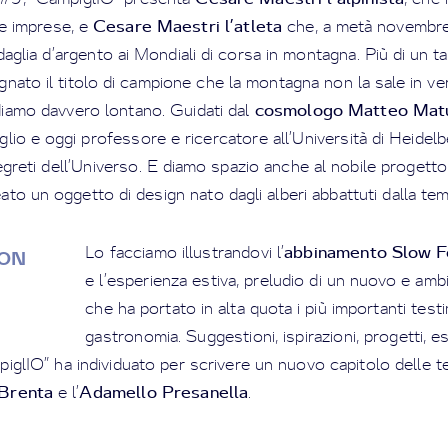
Cesare Maestri l’atleta
 e imprese, e
che, a metà novembre 
glia d’argento ai Mondiali di corsa in montagna. Più di un tal
nato il titolo di campione che la montagna non la sale in ver
cosmologo Matteo Matu
diamo davvero lontano. Guidati dal
io e oggi professore e ricercatore all’Università di Heidelb
greti dell’Universo. E diamo spazio anche al nobile progetto
ato un oggetto di design nato dagli alberi abbattuti dalla te
abbinamento Slow F
Lo facciamo illustrandovi l’
ON
e l’esperienza estiva, preludio di un nuovo e amb
che ha portato in alta quota i più importanti test
gastronomia. Suggestioni, ispirazioni, progetti, e
glIO” ha individuato per scrivere un nuovo capitolo delle te
 Brenta
Adamello Presanella
e l’
.