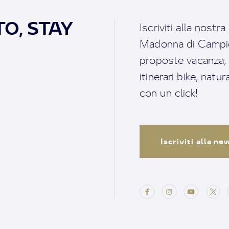
O, STAY
Iscriviti alla nostr
Madonna di Campigl
proposte vacanza, i 
itinerari bike, natu
con un click!
Iscriviti alla n