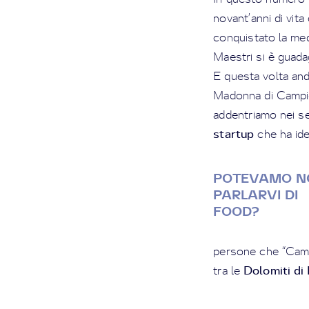
novant’anni di vita
conquistato la meda
Maestri si è guadag
E questa volta an
Madonna di Campigl
addentriamo nei se
startup
che ha ide
POTEVAMO N
PARLARVI DI
FOOD?
persone che “Campi
Dolomiti di
tra le