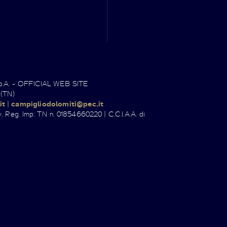
.p.A. - OFFICIAL WEB SITE
 (TN)
it
|
campigliodolomiti@pec.it
. Reg. Imp. TN n. 01854660220 | C.C.I.A.A. di