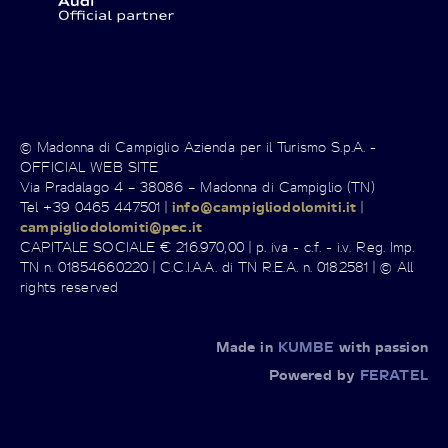
© Madonna di Campiglio Azienda per il Turismo S.p.A. -
OFFICIAL WEB SITE
Via Pradalago 4 – 38086 – Madonna di Campiglio (TN)
Tel +39 0465 447501 |
info@campigliodolomiti.it
|
campigliodolomiti@pec.it
CAPITALE SOCIALE € 216.970,00 | p. iva - c.f. - i.v. Reg. Imp.
TN n. 01854660220 | C.C.I.A.A. di TN R.E.A. n. 0182581 | © All
rights reserved
Made in
KUMBE
with passion
Powered by
FERATEL