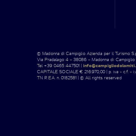
© Madonna di Campiglio Azienda per il Turismo S
Via Pradalago 4 – 38086 – Madonna di Campiglio
Tel +39 0465 447501 |
info@campigliodolomiti.
CAPITALE SOCIALE € 216.970,00 | p. iva - c.f. - i.v
TN R.E.A. n. 0182581 | © All rights reserved