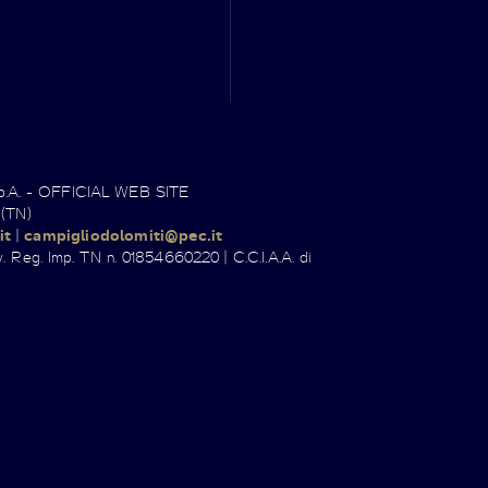
.p.A. - OFFICIAL WEB SITE
 (TN)
it
|
campigliodolomiti@pec.it
. Reg. Imp. TN n. 01854660220 | C.C.I.A.A. di