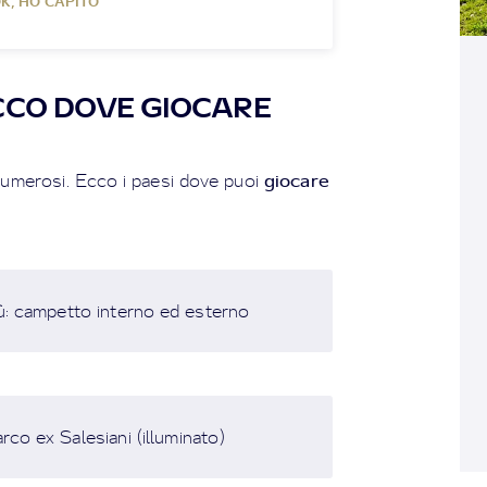
K, HO CAPITO
ECCO DOVE GIOCARE
giocare
umerosi. Ecco i paesi dove puoi
lù: campetto interno ed esterno
arco ex Salesiani (illuminato)