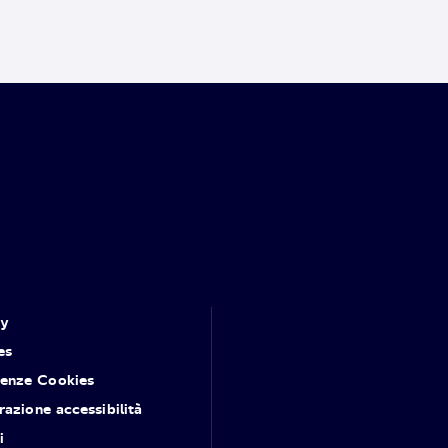
cy
es
renze Cookies
razione accessibilità
i