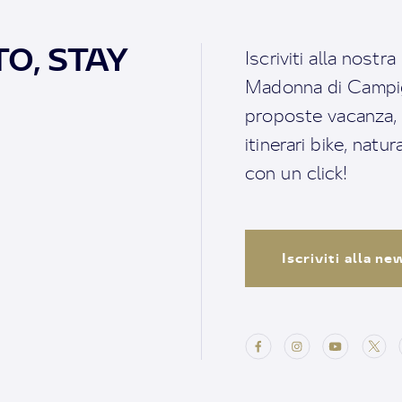
O, STAY
Iscriviti alla nostr
Madonna di Campigl
proposte vacanza, i 
itinerari bike, natu
con un click!
Iscriviti alla n