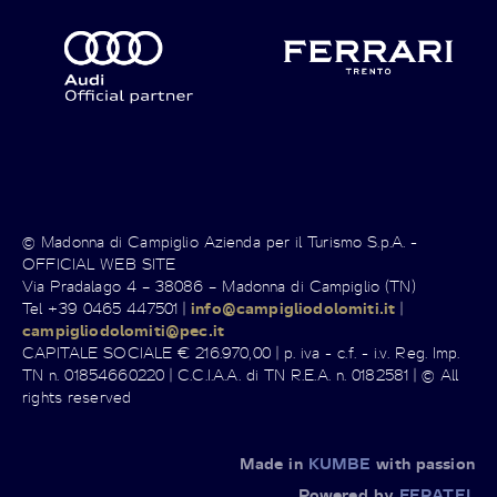
© Madonna di Campiglio Azienda per il Turismo S.p.A. -
OFFICIAL WEB SITE
Via Pradalago 4 – 38086 – Madonna di Campiglio (TN)
Tel +39 0465 447501 |
info@campigliodolomiti.it
|
campigliodolomiti@pec.it
CAPITALE SOCIALE € 216.970,00 | p. iva - c.f. - i.v. Reg. Imp.
TN n. 01854660220 | C.C.I.A.A. di TN R.E.A. n. 0182581 | © All
rights reserved
Made in
KUMBE
with passion
Powered by
FERATEL