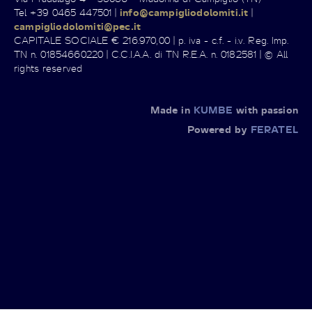
Tel +39 0465 447501 |
info@campigliodolomiti.it
|
campigliodolomiti@pec.it
CAPITALE SOCIALE € 216.970,00 | p. iva - c.f. - i.v. Reg. Imp.
TN n. 01854660220 | C.C.I.A.A. di TN R.E.A. n. 0182581 | © All
rights reserved
Made in
KUMBE
with passion
Powered by
FERATEL