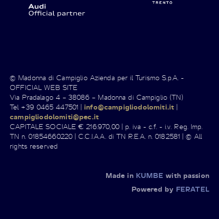
© Madonna di Campiglio Azienda per il Turismo S.p.A. -
OFFICIAL WEB SITE
Via Pradalago 4 – 38086 – Madonna di Campiglio (TN)
Tel +39 0465 447501 |
info@campigliodolomiti.it
|
campigliodolomiti@pec.it
CAPITALE SOCIALE € 216.970,00 | p. iva - c.f. - i.v. Reg. Imp.
TN n. 01854660220 | C.C.I.A.A. di TN R.E.A. n. 0182581 | © All
rights reserved
Made in
KUMBE
with passion
Powered by
FERATEL