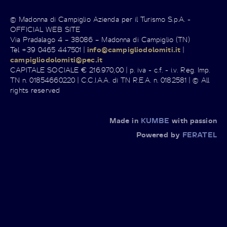
© Madonna di Campiglio Azienda per il Turismo S.p.A. -
OFFICIAL WEB SITE
Via Pradalago 4 – 38086 – Madonna di Campiglio (TN)
Tel +39 0465 447501 |
info@campigliodolomiti.it
|
campigliodolomiti@pec.it
CAPITALE SOCIALE € 216.970,00 | p. iva - c.f. - i.v. Reg. Imp.
TN n. 01854660220 | C.C.I.A.A. di TN R.E.A. n. 0182581 | © All
rights reserved
Made in
KUMBE
with passion
Powered by
FERATEL