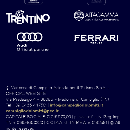
© Madonna di Campiglio Azienda per il Turismo S.p.A. -
OFFICIAL WEB SITE
Via Pradalago 4 – 38086 – Madonna di Campiglio (TN)
Tel +39 0465 447501 |
info@campigliodolomiti.it
|
campigliodolomiti@pec.it
CAPITALE SOCIALE € 216.970,00 | p. iva - c.f. - i.v. Reg. Imp.
TN n. 01854660220 | C.C.I.A.A. di TN R.E.A. n. 0182581 | © All
rights reserved