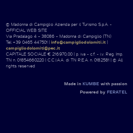
© Madonna di Campiglio Azienda per il Turismo S.p.A. -
OFFICIAL WEB SITE
Via Pradalago 4 – 38086 – Madonna di Campiglio (TN)
Tel +39 0465 447501 |
info@campigliodolomiti.it
|
campigliodolomiti@pec.it
CAPITALE SOCIALE € 216.970,00 | p. iva - c.f. - i.v. Reg. Imp.
TN n. 01854660220 | C.C.I.A.A. di TN R.E.A. n. 0182581 | © All
rights reserved
Made in
KUMBE
with passion
Powered by
FERATEL