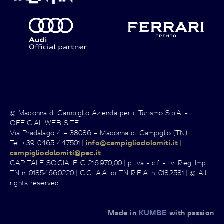
© Madonna di Campiglio Azienda per il Turismo S.p.A. -
OFFICIAL WEB SITE
Via Pradalago 4 – 38086 – Madonna di Campiglio (TN)
Tel +39 0465 447501 |
info@campigliodolomiti.it
|
campigliodolomiti@pec.it
CAPITALE SOCIALE € 216.970,00 | p. iva - c.f. - i.v. Reg. Imp.
TN n. 01854660220 | C.C.I.A.A. di TN R.E.A. n. 0182581 | © All
rights reserved
Made in
KUMBE
with passion