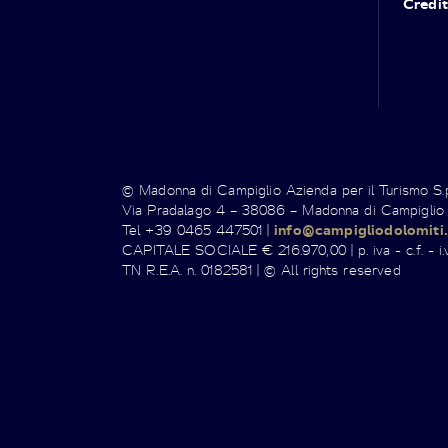
Credit
© Madonna di Campiglio Azienda per il Turismo S
Via Pradalago 4 – 38086 – Madonna di Campiglio
Tel +39 0465 447501 |
info@campigliodolomiti.
CAPITALE SOCIALE € 216.970,00 | p. iva - c.f. - i.v
TN R.E.A. n. 0182581 | © All rights reserved