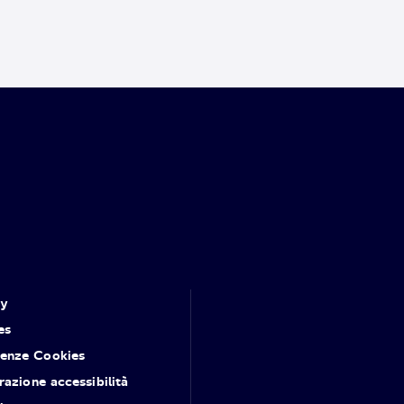
cy
es
renze Cookies
razione accessibilità