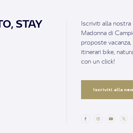
O, STAY
Iscriviti alla nostr
Madonna di Campigl
proposte vacanza, i 
itinerari bike, natu
con un click!
Iscriviti alla n