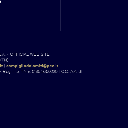
i
.p.A. - OFFICIAL WEB SITE
 (TN)
it
|
campigliodolomiti@pec.it
. Reg. Imp. TN n. 01854660220 | C.C.I.A.A. di