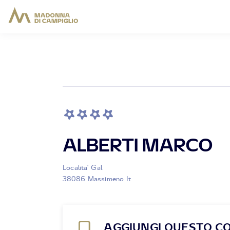
ALBERTI MARCO
Localita' Gal
38086 Massimeno It
AGGIUNGI QUESTO C