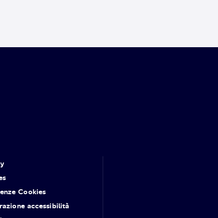
cy
es
renze Cookies
razione accessibilità