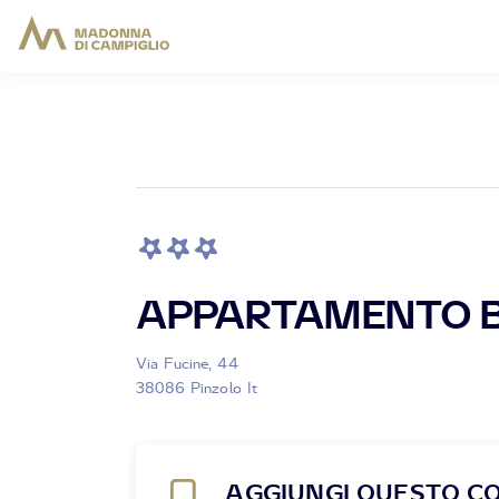
APPARTAMENTO B
Via Fucine, 44
38086 Pinzolo It
AGGIUNGI QUESTO C