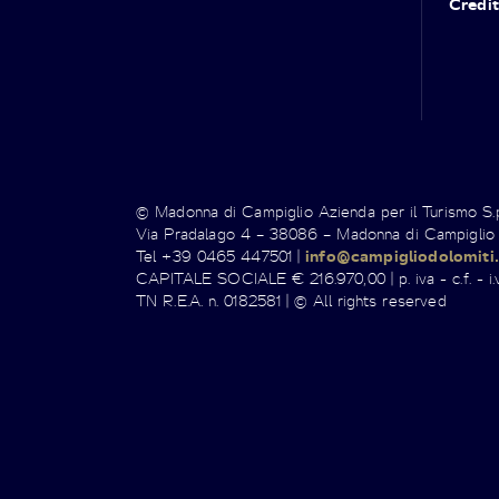
Credit
© Madonna di Campiglio Azienda per il Turismo S
Via Pradalago 4 – 38086 – Madonna di Campiglio
Tel +39 0465 447501 |
info@campigliodolomiti.
CAPITALE SOCIALE € 216.970,00 | p. iva - c.f. - i.v
TN R.E.A. n. 0182581 | © All rights reserved