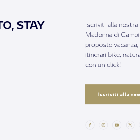
O, STAY
Iscriviti alla nostr
Madonna di Campigl
proposte vacanza, i 
itinerari bike, natu
con un click!
Iscriviti alla n