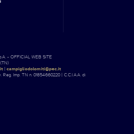
i
.p.A. - OFFICIAL WEB SITE
 (TN)
it
|
campigliodolomiti@pec.it
. Reg. Imp. TN n. 01854660220 | C.C.I.A.A. di