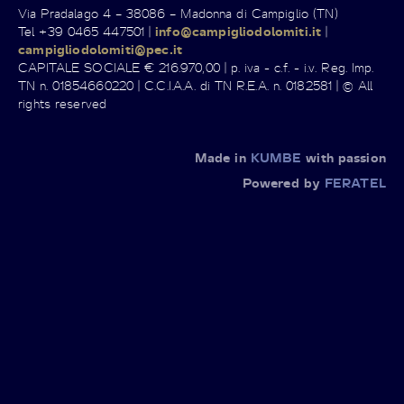
Via Pradalago 4 – 38086 – Madonna di Campiglio (TN)
Tel +39 0465 447501 |
info@campigliodolomiti.it
|
campigliodolomiti@pec.it
CAPITALE SOCIALE € 216.970,00 | p. iva - c.f. - i.v. Reg. Imp.
TN n. 01854660220 | C.C.I.A.A. di TN R.E.A. n. 0182581 | © All
rights reserved
Made in
KUMBE
with passion
Powered by
FERATEL