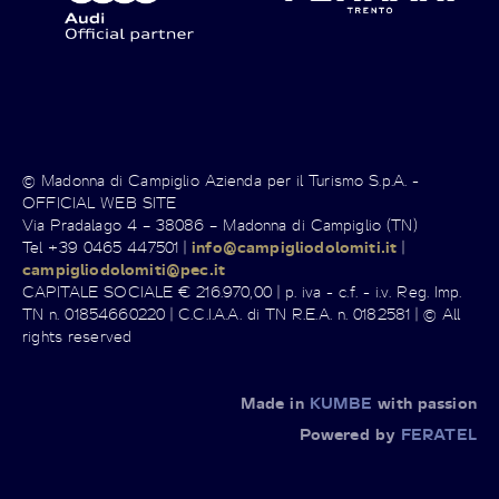
© Madonna di Campiglio Azienda per il Turismo S.p.A. -
OFFICIAL WEB SITE
Via Pradalago 4 – 38086 – Madonna di Campiglio (TN)
Tel +39 0465 447501 |
info@campigliodolomiti.it
|
campigliodolomiti@pec.it
CAPITALE SOCIALE € 216.970,00 | p. iva - c.f. - i.v. Reg. Imp.
TN n. 01854660220 | C.C.I.A.A. di TN R.E.A. n. 0182581 | © All
rights reserved
Made in
KUMBE
with passion
Powered by
FERATEL