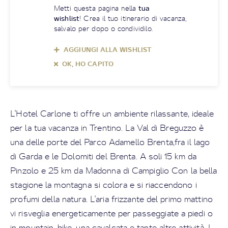
Metti questa pagina nella
tua
wishlist
! Crea il tuo itinerario di vacanza,
salvalo per dopo o condividilo.
AGGIUNGI ALLA WISHLIST
OK, HO CAPITO
L'Hotel Carlone ti offre un ambiente rilassante, ideale
per la tua vacanza in Trentino. La Val di Breguzzo è
una delle porte del Parco Adamello Brenta,fra il lago
di Garda e le Dolomiti del Brenta. A soli 15 km da
Pinzolo e 25 km da Madonna di Campiglio Con la bella
stagione la montagna si colora e si riaccendono i
profumi della natura. L'aria frizzante del primo mattino
vi risveglia energeticamente per passeggiate a piedi o
in mountain-bike, una cavalcata e tante altre attività. I