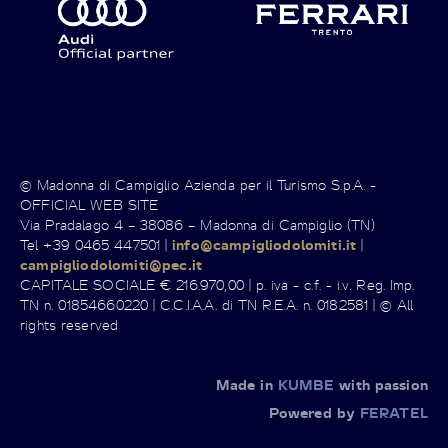
© Madonna di Campiglio Azienda per il Turismo S.p.A. -
OFFICIAL WEB SITE
Via Pradalago 4 – 38086 – Madonna di Campiglio (TN)
Tel +39 0465 447501 |
info@campigliodolomiti.it
|
campigliodolomiti@pec.it
CAPITALE SOCIALE € 216.970,00 | p. iva - c.f. - i.v. Reg. Imp.
TN n. 01854660220 | C.C.I.A.A. di TN R.E.A. n. 0182581 | © All
rights reserved
Made in
KUMBE
with passion
Powered by
FERATEL